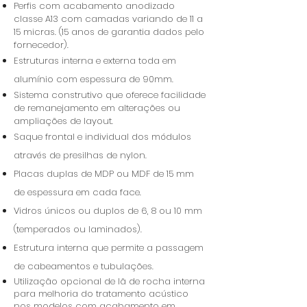
Perfis com acabamento anodizado
classe A13 com camadas variando de 11 a
15 micras. (15 anos de garantia dados pelo
fornecedor).
Estruturas interna e externa toda em
alumínio com espessura de 90mm.
Sistema construtivo que oferece facilidade
de remanejamento em alterações ou
ampliações de layout.
Saque frontal e individual dos módulos
através de presilhas de nylon.
Placas duplas de MDP ou MDF de 15 mm
de espessura em cada face.
Vidros únicos ou duplos de 6, 8 ou 10 mm
(temperados ou laminados).
Estrutura interna que permite a passagem
de cabeamentos e tubulações.
Utilização opcional de lã de rocha interna
para melhoria do tratamento acústico
nos modelos com acabamento em