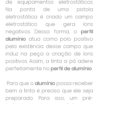
de equipamentos eletrostáticos. 
Na ponta de uma pistola 
eletrostática é criado um campo 
eletrostático que gera íons 
negativos. Dessa forma, o 
perfil 
alumínio
 atua como polo positivo 
pela existência desse campo que 
induz na peça a criação de íons 
positivos. Assim, a tinta a pó adere 
perfeitamente no 
perfil de alumínio
.
 Para que o 
alumínio 
possa receber 
bem a tinta é preciso que ele seja 
preparado. Para isso, um pré-
tratamento deve ser feito com 
desengraxe, cromatização e 
secagem. Após essas etapas os 
perfis de alumínio
 podem ser 
pintados. Depois de receber a tinta, 