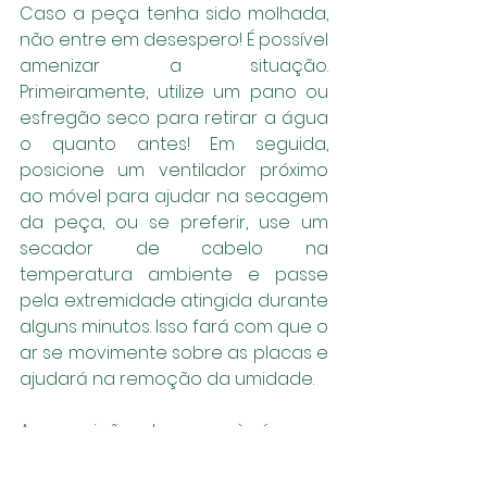
Caso a peça tenha sido molhada, 
não entre em desespero! É possível 
amenizar a situação. 
Primeiramente, utilize um pano ou 
esfregão seco para retirar a água 
o quanto antes! Em seguida, 
posicione um ventilador próximo 
ao móvel para ajudar na secagem 
da peça, ou se preferir, use um 
secador de cabelo na 
temperatura ambiente e passe 
pela extremidade atingida durante 
alguns minutos. Isso fará com que o 
ar se movimente sobre as placas e 
ajudará na remoção da umidade. 
A exposição da peça à água e 
umidade por muito tempo pode 
deformá-la por completo. Lembre-